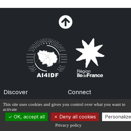
Discover
Connect
About us
Contact
This site uses cookies and gives you control over what you want to
activate
Governance
Newsletter
OK, accept all
Deny all cookies
Personalize
News
Privacy policy