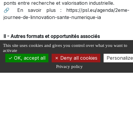
ponts entre recherche et valorisation industrielle.
🔗 En savoir plus : https://psl.eu/agenda/2eme-
journee-de-linnovation-sante-numerique-ia
II - Autres formats et opportunités associés
This site uses cookies and gives you control over what you want to
ElevenCreative Sessions #1 — Événement créatif IA
activate
📅 14 mars 2026
OK, accept all
Deny all cookies
Personalize
📍 Paris
Privacy policy
Journée de démonstrations, ateliers pratiques et
sessions de création avec des outils IA autour de la
voix, la musique, l’image et la vidéo. Destiné aux
créatifs, makers et curieux de l’IA appliquée aux arts.
🔗 Voir : https://luma.com/elevencreative
Fin Labs — Sessions interactives IA
📅 24-26 mars 2026