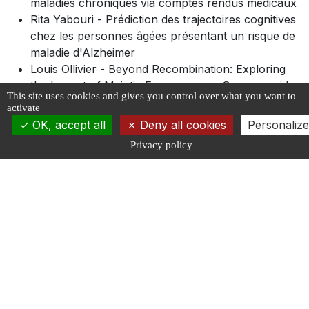
maladies chroniques via comptes rendus médicaux
Rita Yabouri - Prédiction des trajectoires cognitives
chez les personnes âgées présentant un risque de
maladie d'Alzheimer
Louis Ollivier - Beyond Recombination: Exploring
the Impact of Meiotic Frequency on Genome-wide
This site uses cookies and gives you control over what you want to
Genetic Diversity
activate
Reda Khoufache - Modèles Bayésiens non-
OK, accept all
Deny all cookies
Personalize
paramétriques scalables pour le clustering et co-
Privacy policy
clustering
— Clôture par Chloé Clavel, coordinatrice du DIM
AI4IDF : avec un point d’étape et focus sur les priorités
à venir
La soirée se clôturera par un cocktail networking, un
temps de convivialité propice aux échanges et aux
collaborations entre recherche et innovation.