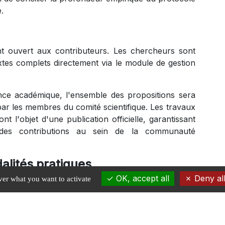
e.
nt ouvert aux contributeurs. Les chercheurs sont
extes complets directement via le module de gestion
ce académique, l'ensemble des propositions sera
ar les membres du comité scientifique. Les travaux
nt l'objet d'une publication officielle, garantissant
 des contributions au sein de la communauté
alités pratiques
OK, accept all
Deny all
ver what you want to activate
 et d'interaction optimales pour l'ensemble des
s obéit à un calendrier rigoureux.