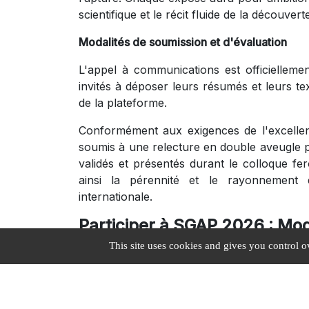
scientifique et le récit fluide de la découvert
Modalités de soumission et d'évaluation
L'appel à communications est officielleme
invités à déposer leurs résumés et leurs t
de la plateforme.
Conformément aux exigences de l'excellen
soumis à une relecture en double aveugle p
validés et présentés durant le colloque fero
ainsi la pérennité et le rayonnement
internationale.
Participer à SGAP 2026 : Mod
This site uses cookies and gives you control o
Afin de garantir des conditions d'écoute
congressistes, la gestion des flux logistique
Processus d'inscription en ligne