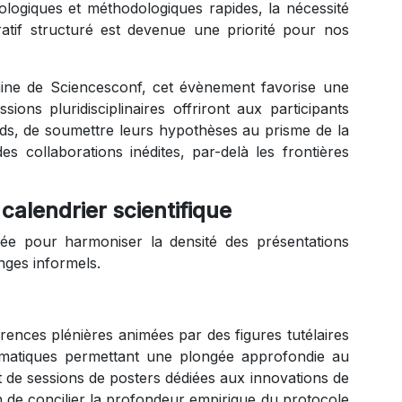
ogiques et méthodologiques rapides, la nécessité
atif structuré est devenue une priorité pour nos
aine de Sciencesconf, cet évènement favorise une
ions pluridisciplinaires offriront aux participants
ds, de soumettre leurs hypothèses au prisme de la
es collaborations inédites, par-delà les frontières
calendrier scientifique
e pour harmoniser la densité des présentations
anges informels.
rences plénières animées par des figures tutélaires
thématiques permettant une plongée approfondie au
 de sessions de posters dédiées aux innovations de
de concilier la profondeur empirique du protocole